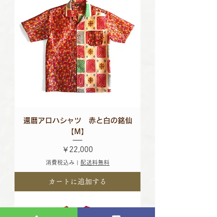
還暦アロハシャツ 赤と白の銘仙
【M】
価格
￥22,000
消費税込み
|
配送料無料
カートに追加する