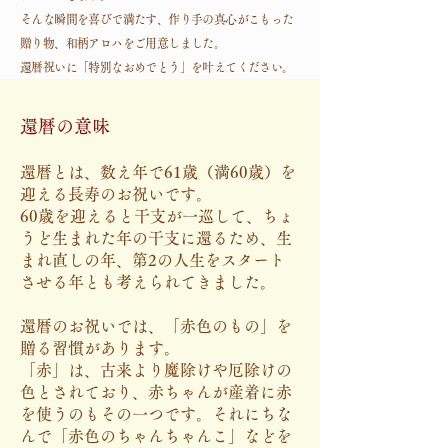
そんな瞬間を喜びで満たす、作り手の真心がこもった
贈り物、和柄アロハをご用意しました。
​還暦祝いに「特別なおめでとう」を叶えてください。
還暦の意味
還暦とは、数え年で61歳（満60歳）を
迎える長寿のお祝いです。
60歳を迎えると干支が一巡して、ちょ
うど生まれた年の干支に還るため、生
まれ直しの年、第2の人生をスタート
させる年とも考えられてきました。
還暦のお祝いでは、「赤色のもの」を
贈る習慣があります。
「赤」は、古来より魔除けや厄除けの
色とされており、赤ちゃんが産着に赤
を使うのもその一つです。それにちな
んで「赤色のちゃんちゃんこ」などを