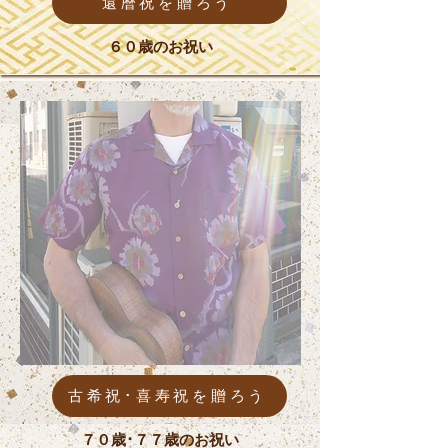
還暦祝を贈ろう
６０歳のお祝い
古希祝･喜寿祝を贈ろう
７０歳･７７歳のお祝い​